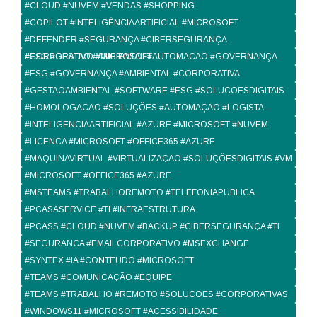
#CLOUD #NUVEM #VENDAS #SHOPPING
#COPILOT #INTELIGÊNCIAARTIFICIAL #MICROSOFT
#DEFENDER #SEGURANÇA #CIBERSEGURANÇA
#CORPORATIVO #MICROSOFT
#ESG #GESTAO #AMBIENTAL #AUTOMACAO #GOVERNANÇA
#ESG #GOVERNANÇA #AMBIENTAL #CORPORATIVA
#GESTAOAMBIENTAL #SOFTWARE #ESG #SOLUCOESDIGITAIS
#HOMOLOGACAO #SOLUÇÕES #AUTOMAÇÃO #LOGISTA
#INTELIGENCIAARTIFICIAL #AZURE #MICROSOFT #NUVEM
#LICENCA #MICROSOFT #OFFICE365 #AZURE
#MAQUINAVIRTUAL #VIRTUALIZAÇÃO #SOLUÇÕESDIGITAIS #VM
#MICROSOFT #OFFICE365 #AZURE
#MSTEAMS #TRABALHOREMOTO #TELEFONIAPUBLICA
#PCASASERVICE #TI #INFRAESTRUTURA
#PCASS #CLOUD #NUVEM #BACKUP #CIBERSEGURANÇA #TI
#SEGURANCA #EMAILCORPORATIVO #MSEXCHANGE
#SYNTEX #IA #CONTEUDO #MICROSOFT
#TEAMS #COMUNICAÇÃO #EQUIPE
#TEAMS #TRABALHO #REMOTO #SOLUCOES #CORPORATIVAS
#WINDOWS11 #MICROSOFT #ACESSIBILIDADE