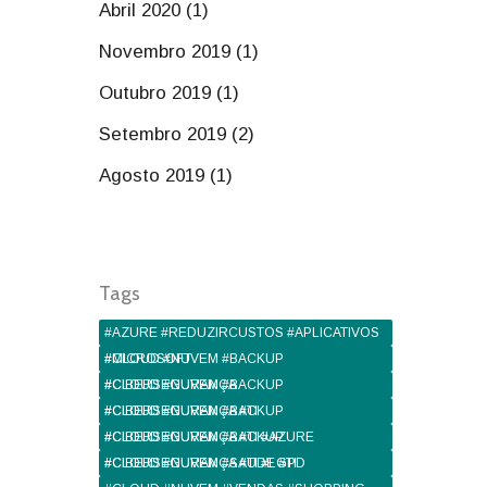
Abril 2020 (1)
Novembro 2019 (1)
Outubro 2019 (1)
Setembro 2019 (2)
Agosto 2019 (1)
Tags
#AZURE #REDUZIRCUSTOS #APLICATIVOS
#MICROSOFT
#CLOUD #NUVEM #BACKUP
#CIBERSEGURANÇA
#CLOUD #NUVEM #BACKUP
#CIBERSEGURANÇA #TI
#CLOUD #NUVEM #BACKUP
#CIBERSEGURANÇA #TI #AZURE
#CLOUD #NUVEM #BACKUP
#CIBERSEGURANÇA #TI #LGPD
#CLOUD #NUVEM #SAUDE #TI