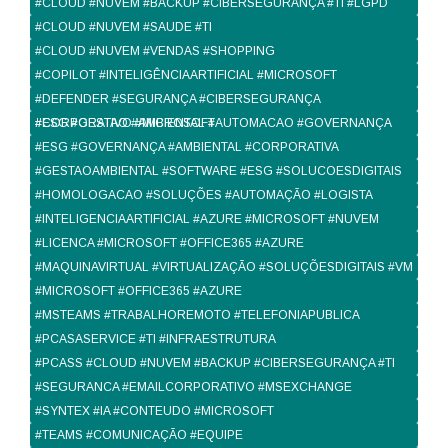
#CLOUD #NUVEM #BACKUP #CIBERSEGURANÇA #TI #LGPD
#CLOUD #NUVEM #SAUDE #TI
#CLOUD #NUVEM #VENDAS #SHOPPING
#COPILOT #INTELIGÊNCIAARTIFICIAL #MICROSOFT
#DEFENDER #SEGURANÇA #CIBERSEGURANÇA
#CORPORATIVO #MICROSOFT
#ESG #GESTAO #AMBIENTAL #AUTOMACAO #GOVERNANÇA
#ESG #GOVERNANÇA #AMBIENTAL #CORPORATIVA
#GESTAOAMBIENTAL #SOFTWARE #ESG #SOLUCOESDIGITAIS
#HOMOLOGACAO #SOLUÇÕES #AUTOMAÇÃO #LOGISTA
#INTELIGENCIAARTIFICIAL #AZURE #MICROSOFT #NUVEM
#LICENCA #MICROSOFT #OFFICE365 #AZURE
#MAQUINAVIRTUAL #VIRTUALIZAÇÃO #SOLUÇÕESDIGITAIS #VM
#MICROSOFT #OFFICE365 #AZURE
#MSTEAMS #TRABALHOREMOTO #TELEFONIAPUBLICA
#PCASASERVICE #TI #INFRAESTRUTURA
#PCASS #CLOUD #NUVEM #BACKUP #CIBERSEGURANÇA #TI
#SEGURANCA #EMAILCORPORATIVO #MSEXCHANGE
#SYNTEX #IA #CONTEUDO #MICROSOFT
#TEAMS #COMUNICAÇÃO #EQUIPE