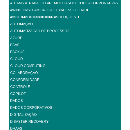
#TEAMS #TRABALHO #REMOTO #SOLUCOES #CORPORATIVAS
#WINDOWS11 #MICROSOFT #ACESSIBILIDADE
#SISTEMAOPERACIONAL #SOLUÇÕESTI
AMBIENTE CORPORTATIVO
AUTOMAÇÃO
AUTOMATIZAÇÃO DE PROCESSOS
AZURE
BAAS
BACKUP
CLOUD
CLOUD COMPUTING
COLABORAÇÃO
CONFORMIDADE
CONTROLE
COPILOT
DADOS
DADOS CORPORATIVOS
DIGITALIZAÇÃO
DISASTER RECOVERY
DRAAS