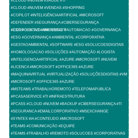
#CLOUD #NUVEM #SAUDE #TI
#CLOUD #NUVEM #VENDAS #SHOPPING
#COPILOT #INTELIGÊNCIAARTIFICIAL #MICROSOFT
#DEFENDER #SEGURANÇA #CIBERSEGURANÇA
#CORPORATIVO #MICROSOFT
#ESG #GESTAO #AMBIENTAL #AUTOMACAO #GOVERNANÇA
#ESG #GOVERNANÇA #AMBIENTAL #CORPORATIVA
#GESTAOAMBIENTAL #SOFTWARE #ESG #SOLUCOESDIGITAIS
#HOMOLOGACAO #SOLUÇÕES #AUTOMAÇÃO #LOGISTA
#INTELIGENCIAARTIFICIAL #AZURE #MICROSOFT #NUVEM
#LICENCA #MICROSOFT #OFFICE365 #AZURE
#MAQUINAVIRTUAL #VIRTUALIZAÇÃO #SOLUÇÕESDIGITAIS #VM
#MICROSOFT #OFFICE365 #AZURE
#MSTEAMS #TRABALHOREMOTO #TELEFONIAPUBLICA
#PCASASERVICE #TI #INFRAESTRUTURA
#PCASS #CLOUD #NUVEM #BACKUP #CIBERSEGURANÇA #TI
#SEGURANCA #EMAILCORPORATIVO #MSEXCHANGE
#SYNTEX #IA #CONTEUDO #MICROSOFT
#TEAMS #COMUNICAÇÃO #EQUIPE
#TEAMS #TRABALHO #REMOTO #SOLUCOES #CORPORATIVAS