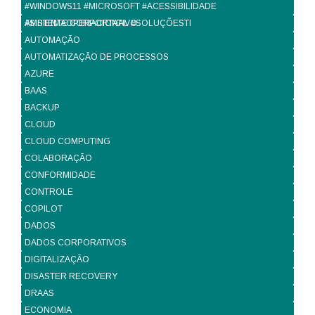
#WINDOWS11 #MICROSOFT #ACESSIBILIDADE
#SISTEMAOPERACIONAL #SOLUÇÕESTI
AMBIENTE CORPORTATIVO
AUTOMAÇÃO
AUTOMATIZAÇÃO DE PROCESSOS
AZURE
BAAS
BACKUP
CLOUD
CLOUD COMPUTING
COLABORAÇÃO
CONFORMIDADE
CONTROLE
COPILOT
DADOS
DADOS CORPORATIVOS
DIGITALIZAÇÃO
DISASTER RECOVERY
DRAAS
ECONOMIA