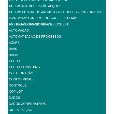
#SYNTEX #IA #CONTEUDO #MICROSOFT
#TEAMS #COMUNICAÇÃO #EQUIPE
#TEAMS #TRABALHO #REMOTO #SOLUCOES #CORPORATIVAS
#WINDOWS11 #MICROSOFT #ACESSIBILIDADE
#SISTEMAOPERACIONAL #SOLUÇÕESTI
AMBIENTE CORPORTATIVO
AUTOMAÇÃO
AUTOMATIZAÇÃO DE PROCESSOS
AZURE
BAAS
BACKUP
CLOUD
CLOUD COMPUTING
COLABORAÇÃO
CONFORMIDADE
CONTROLE
COPILOT
DADOS
DADOS CORPORATIVOS
DIGITALIZAÇÃO