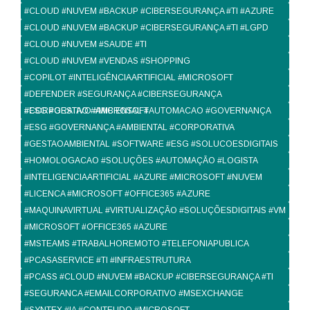
#CLOUD #NUVEM #BACKUP #CIBERSEGURANÇA #TI #AZURE
#CLOUD #NUVEM #BACKUP #CIBERSEGURANÇA #TI #LGPD
#CLOUD #NUVEM #SAUDE #TI
#CLOUD #NUVEM #VENDAS #SHOPPING
#COPILOT #INTELIGÊNCIAARTIFICIAL #MICROSOFT
#DEFENDER #SEGURANÇA #CIBERSEGURANÇA
#CORPORATIVO #MICROSOFT
#ESG #GESTAO #AMBIENTAL #AUTOMACAO #GOVERNANÇA
#ESG #GOVERNANÇA #AMBIENTAL #CORPORATIVA
#GESTAOAMBIENTAL #SOFTWARE #ESG #SOLUCOESDIGITAIS
#HOMOLOGACAO #SOLUÇÕES #AUTOMAÇÃO #LOGISTA
#INTELIGENCIAARTIFICIAL #AZURE #MICROSOFT #NUVEM
#LICENCA #MICROSOFT #OFFICE365 #AZURE
#MAQUINAVIRTUAL #VIRTUALIZAÇÃO #SOLUÇÕESDIGITAIS #VM
#MICROSOFT #OFFICE365 #AZURE
#MSTEAMS #TRABALHOREMOTO #TELEFONIAPUBLICA
#PCASASERVICE #TI #INFRAESTRUTURA
#PCASS #CLOUD #NUVEM #BACKUP #CIBERSEGURANÇA #TI
#SEGURANCA #EMAILCORPORATIVO #MSEXCHANGE