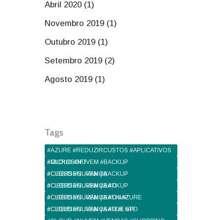
Abril 2020 (1)
Novembro 2019 (1)
Outubro 2019 (1)
Setembro 2019 (2)
Agosto 2019 (1)
Tags
#AZURE #REDUZIRCUSTOS #APLICATIVOS
#MICROSOFT
#CLOUD #NUVEM #BACKUP
#CIBERSEGURANÇA
#CLOUD #NUVEM #BACKUP
#CIBERSEGURANÇA #TI
#CLOUD #NUVEM #BACKUP
#CIBERSEGURANÇA #TI #AZURE
#CLOUD #NUVEM #BACKUP
#CIBERSEGURANÇA #TI #LGPD
#CLOUD #NUVEM #SAUDE #TI