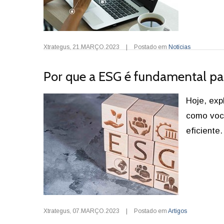
Xtrategus
,
21.MARÇO.2023
|
Postado em
Notícias
Por que a ESG é fundamental pa
Hoje, exp
como você
eficiente
Xtrategus
,
07.MARÇO.2023
|
Postado em
Artigos