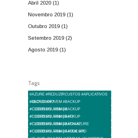
Abril 2020 (1)
Novembro 2019 (1)
Outubro 2019 (1)
Setembro 2019 (2)
Agosto 2019 (1)
Tags
#AZURE #REDUZIRCUSTOS #APLICATIVOS
#MICROSOFT
#CLOUD #NUVEM #BACKUP
#CIBERSEGURANÇA
#CLOUD #NUVEM #BACKUP
#CIBERSEGURANÇA #TI
#CLOUD #NUVEM #BACKUP
#CIBERSEGURANÇA #TI #AZURE
#CLOUD #NUVEM #BACKUP
#CIBERSEGURANÇA #TI #LGPD
#CLOUD #NUVEM #SAUDE #TI