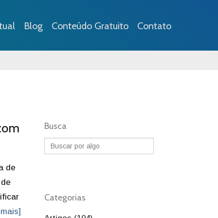
tual
Blog
Conteúdo Gratuito
Contato
 com
Busca
a de
 de
ficar
Categorias
 mais]