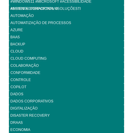
#WINDOWS11 #MICROSOFT #ACESSIBILIDADE
#SISTEMAOPERACIONAL #SOLUÇÕESTI
AMBIENTE CORPORTATIVO
AUTOMAÇÃO
AUTOMATIZAÇÃO DE PROCESSOS
AZURE
BAAS
BACKUP
CLOUD
CLOUD COMPUTING
COLABORAÇÃO
CONFORMIDADE
CONTROLE
COPILOT
DADOS
DADOS CORPORATIVOS
DIGITALIZAÇÃO
DISASTER RECOVERY
DRAAS
ECONOMIA