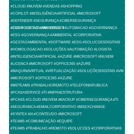
#CLOUD #NUVEM #VENDAS #SHOPPING
#COPILOT #INTELIGÊNCIAARTIFICIAL #MICROSOFT
#DEFENDER #SEGURANÇA #CIBERSEGURANÇA
#CORPORATIVO #MICROSOFT
#ESG #GESTAO #AMBIENTAL #AUTOMACAO #GOVERNANÇA
#ESG #GOVERNANÇA #AMBIENTAL #CORPORATIVA
#GESTAOAMBIENTAL #SOFTWARE #ESG #SOLUCOESDIGITAIS
#HOMOLOGACAO #SOLUÇÕES #AUTOMAÇÃO #LOGISTA
#INTELIGENCIAARTIFICIAL #AZURE #MICROSOFT #NUVEM
#LICENCA #MICROSOFT #OFFICE365 #AZURE
#MAQUINAVIRTUAL #VIRTUALIZAÇÃO #SOLUÇÕESDIGITAIS #VM
#MICROSOFT #OFFICE365 #AZURE
#MSTEAMS #TRABALHOREMOTO #TELEFONIAPUBLICA
#PCASASERVICE #TI #INFRAESTRUTURA
#PCASS #CLOUD #NUVEM #BACKUP #CIBERSEGURANÇA #TI
#SEGURANCA #EMAILCORPORATIVO #MSEXCHANGE
#SYNTEX #IA #CONTEUDO #MICROSOFT
#TEAMS #COMUNICAÇÃO #EQUIPE
#TEAMS #TRABALHO #REMOTO #SOLUCOES #CORPORATIVAS