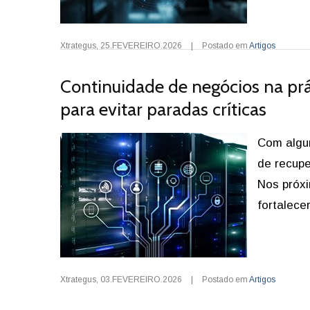
Xtrategus
,
25.FEVEREIRO.2026
|
Postado em
Artigos
Continuidade de negócios na prá
para evitar paradas críticas
Com algum
de recupe
Nos próxi
fortalece
Xtrategus
,
03.FEVEREIRO.2026
|
Postado em
Artigos