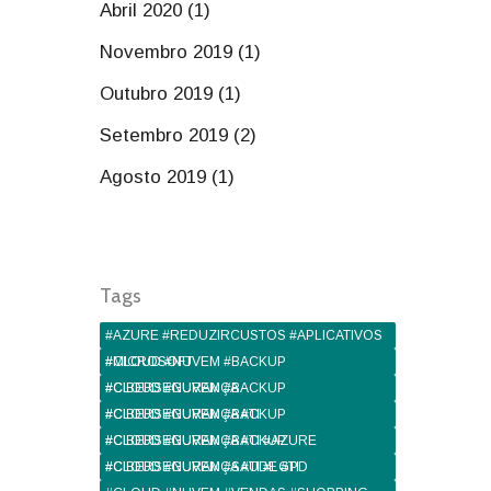
Abril 2020 (1)
Novembro 2019 (1)
Outubro 2019 (1)
Setembro 2019 (2)
Agosto 2019 (1)
Tags
#AZURE #REDUZIRCUSTOS #APLICATIVOS
#MICROSOFT
#CLOUD #NUVEM #BACKUP
#CIBERSEGURANÇA
#CLOUD #NUVEM #BACKUP
#CIBERSEGURANÇA #TI
#CLOUD #NUVEM #BACKUP
#CIBERSEGURANÇA #TI #AZURE
#CLOUD #NUVEM #BACKUP
#CIBERSEGURANÇA #TI #LGPD
#CLOUD #NUVEM #SAUDE #TI