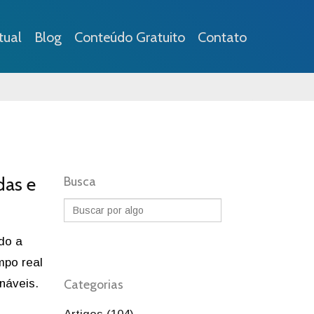
tual
Blog
Conteúdo Gratuito
Contato
das e
Busca
do a
mpo real
náveis.
Categorias