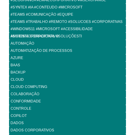
#SEGURANCA #EMAILCORPORATIVO #MSEXCHANGE
#SYNTEX #IA #CONTEUDO #MICROSOFT
#TEAMS #COMUNICAÇÃO #EQUIPE
#TEAMS #TRABALHO #REMOTO #SOLUCOES #CORPORATIVAS
#WINDOWS11 #MICROSOFT #ACESSIBILIDADE
#SISTEMAOPERACIONAL #SOLUÇÕESTI
AMBIENTE CORPORTATIVO
AUTOMAÇÃO
AUTOMATIZAÇÃO DE PROCESSOS
AZURE
BAAS
BACKUP
CLOUD
CLOUD COMPUTING
COLABORAÇÃO
CONFORMIDADE
CONTROLE
COPILOT
DADOS
DADOS CORPORATIVOS