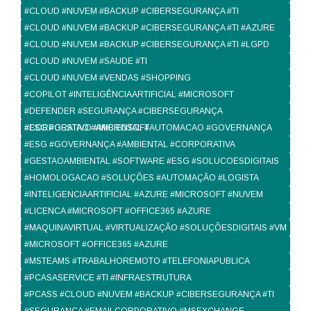
#CLOUD #NUVEM #BACKUP #CIBERSEGURANÇA #TI
#CLOUD #NUVEM #BACKUP #CIBERSEGURANÇA #TI #AZURE
#CLOUD #NUVEM #BACKUP #CIBERSEGURANÇA #TI #LGPD
#CLOUD #NUVEM #SAUDE #TI
#CLOUD #NUVEM #VENDAS #SHOPPING
#COPILOT #INTELIGÊNCIAARTIFICIAL #MICROSOFT
#DEFENDER #SEGURANÇA #CIBERSEGURANÇA
#CORPORATIVO #MICROSOFT
#ESG #GESTAO #AMBIENTAL #AUTOMACAO #GOVERNANÇA
#ESG #GOVERNANÇA #AMBIENTAL #CORPORATIVA
#GESTAOAMBIENTAL #SOFTWARE #ESG #SOLUCOESDIGITAIS
#HOMOLOGACAO #SOLUÇÕES #AUTOMAÇÃO #LOGISTA
#INTELIGENCIAARTIFICIAL #AZURE #MICROSOFT #NUVEM
#LICENCA #MICROSOFT #OFFICE365 #AZURE
#MAQUINAVIRTUAL #VIRTUALIZAÇÃO #SOLUÇÕESDIGITAIS #VM
#MICROSOFT #OFFICE365 #AZURE
#MSTEAMS #TRABALHOREMOTO #TELEFONIAPUBLICA
#PCASASERVICE #TI #INFRAESTRUTURA
#PCASS #CLOUD #NUVEM #BACKUP #CIBERSEGURANÇA #TI