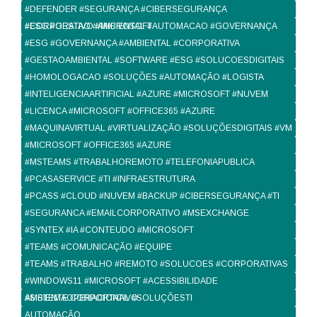
#DEFENDER #SEGURANÇA #CIBERSEGURANÇA
#CORPORATIVO #MICROSOFT
#ESG #GESTAO #AMBIENTAL #AUTOMACAO #GOVERNANÇA
#ESG #GOVERNANÇA #AMBIENTAL #CORPORATIVA
#GESTAOAMBIENTAL #SOFTWARE #ESG #SOLUCOESDIGITAIS
#HOMOLOGACAO #SOLUÇÕES #AUTOMAÇÃO #LOGISTA
#INTELIGENCIAARTIFICIAL #AZURE #MICROSOFT #NUVEM
#LICENCA #MICROSOFT #OFFICE365 #AZURE
#MAQUINAVIRTUAL #VIRTUALIZAÇÃO #SOLUÇÕESDIGITAIS #VM
#MICROSOFT #OFFICE365 #AZURE
#MSTEAMS #TRABALHOREMOTO #TELEFONIAPUBLICA
#PCASASERVICE #TI #INFRAESTRUTURA
#PCASS #CLOUD #NUVEM #BACKUP #CIBERSEGURANÇA #TI
#SEGURANCA #EMAILCORPORATIVO #MSEXCHANGE
#SYNTEX #IA #CONTEUDO #MICROSOFT
#TEAMS #COMUNICAÇÃO #EQUIPE
#TEAMS #TRABALHO #REMOTO #SOLUCOES #CORPORATIVAS
#WINDOWS11 #MICROSOFT #ACESSIBILIDADE
#SISTEMAOPERACIONAL #SOLUÇÕESTI
AMBIENTE CORPORTATIVO
AUTOMAÇÃO