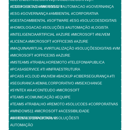
#CORPORATIVO #MICROSOFT
#ESG #GESTAO #AMBIENTAL #AUTOMACAO #GOVERNANÇA
#ESG #GOVERNANÇA #AMBIENTAL #CORPORATIVA
#GESTAOAMBIENTAL #SOFTWARE #ESG #SOLUCOESDIGITAIS
#HOMOLOGACAO #SOLUÇÕES #AUTOMAÇÃO #LOGISTA
#INTELIGENCIAARTIFICIAL #AZURE #MICROSOFT #NUVEM
#LICENCA #MICROSOFT #OFFICE365 #AZURE
#MAQUINAVIRTUAL #VIRTUALIZAÇÃO #SOLUÇÕESDIGITAIS #VM
#MICROSOFT #OFFICE365 #AZURE
#MSTEAMS #TRABALHOREMOTO #TELEFONIAPUBLICA
#PCASASERVICE #TI #INFRAESTRUTURA
#PCASS #CLOUD #NUVEM #BACKUP #CIBERSEGURANÇA #TI
#SEGURANCA #EMAILCORPORATIVO #MSEXCHANGE
#SYNTEX #IA #CONTEUDO #MICROSOFT
#TEAMS #COMUNICAÇÃO #EQUIPE
#TEAMS #TRABALHO #REMOTO #SOLUCOES #CORPORATIVAS
#WINDOWS11 #MICROSOFT #ACESSIBILIDADE
#SISTEMAOPERACIONAL #SOLUÇÕESTI
AMBIENTE CORPORTATIVO
AUTOMAÇÃO