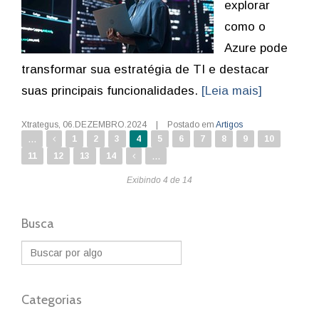
explorar
como o
Azure pode
transformar sua estratégia de TI e destacar
suas principais funcionalidades.
[Leia mais]
Xtrategus
,
06.DEZEMBRO.2024
|
Postado em
Artigos
...
1
2
3
4
5
6
7
8
9
10
...
11
12
13
14
Exibindo 4 de 14
Busca
Categorias