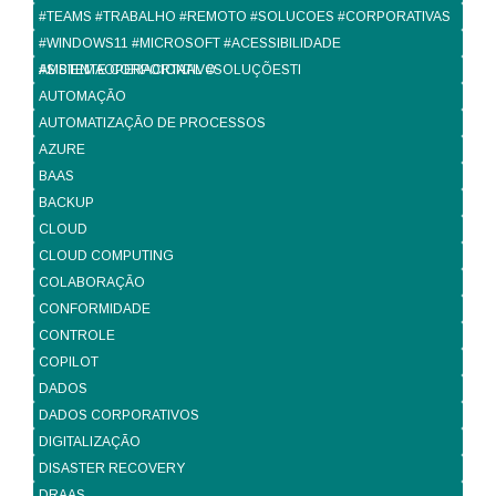
#TEAMS #TRABALHO #REMOTO #SOLUCOES #CORPORATIVAS
#WINDOWS11 #MICROSOFT #ACESSIBILIDADE
#SISTEMAOPERACIONAL #SOLUÇÕESTI
AMBIENTE CORPORTATIVO
AUTOMAÇÃO
AUTOMATIZAÇÃO DE PROCESSOS
AZURE
BAAS
BACKUP
CLOUD
CLOUD COMPUTING
COLABORAÇÃO
CONFORMIDADE
CONTROLE
COPILOT
DADOS
DADOS CORPORATIVOS
DIGITALIZAÇÃO
DISASTER RECOVERY
DRAAS