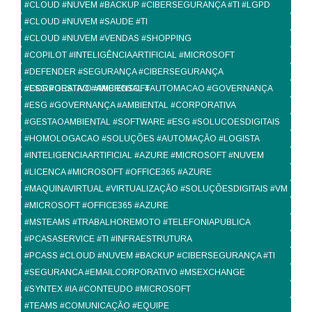
#CLOUD #NUVEM #BACKUP #CIBERSEGURANÇA #TI #LGPD
#CLOUD #NUVEM #SAUDE #TI
#CLOUD #NUVEM #VENDAS #SHOPPING
#COPILOT #INTELIGÊNCIAARTIFICIAL #MICROSOFT
#DEFENDER #SEGURANÇA #CIBERSEGURANÇA
#CORPORATIVO #MICROSOFT
#ESG #GESTAO #AMBIENTAL #AUTOMACAO #GOVERNANÇA
#ESG #GOVERNANÇA #AMBIENTAL #CORPORATIVA
#GESTAOAMBIENTAL #SOFTWARE #ESG #SOLUCOESDIGITAIS
#HOMOLOGACAO #SOLUÇÕES #AUTOMAÇÃO #LOGISTA
#INTELIGENCIAARTIFICIAL #AZURE #MICROSOFT #NUVEM
#LICENCA #MICROSOFT #OFFICE365 #AZURE
#MAQUINAVIRTUAL #VIRTUALIZAÇÃO #SOLUÇÕESDIGITAIS #VM
#MICROSOFT #OFFICE365 #AZURE
#MSTEAMS #TRABALHOREMOTO #TELEFONIAPUBLICA
#PCASASERVICE #TI #INFRAESTRUTURA
#PCASS #CLOUD #NUVEM #BACKUP #CIBERSEGURANÇA #TI
#SEGURANCA #EMAILCORPORATIVO #MSEXCHANGE
#SYNTEX #IA #CONTEUDO #MICROSOFT
#TEAMS #COMUNICAÇÃO #EQUIPE