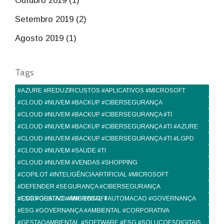
Outubro 2019 (1)
Setembro 2019 (2)
Agosto 2019 (1)
Tags
#AZURE #REDUZIRCUSTOS #APLICATIVOS #MICROSOFT
#CLOUD #NUVEM #BACKUP #CIBERSEGURANÇA
#CLOUD #NUVEM #BACKUP #CIBERSEGURANÇA #TI
#CLOUD #NUVEM #BACKUP #CIBERSEGURANÇA #TI #AZURE
#CLOUD #NUVEM #BACKUP #CIBERSEGURANÇA #TI #LGPD
#CLOUD #NUVEM #SAUDE #TI
#CLOUD #NUVEM #VENDAS #SHOPPING
#COPILOT #INTELIGÊNCIAARTIFICIAL #MICROSOFT
#DEFENDER #SEGURANÇA #CIBERSEGURANÇA
#CORPORATIVO #MICROSOFT
#ESG #GESTAO #AMBIENTAL #AUTOMACAO #GOVERNANÇA
#ESG #GOVERNANÇA #AMBIENTAL #CORPORATIVA
#GESTAOAMBIENTAL #SOFTWARE #ESG #SOLUCOESDIGITAIS