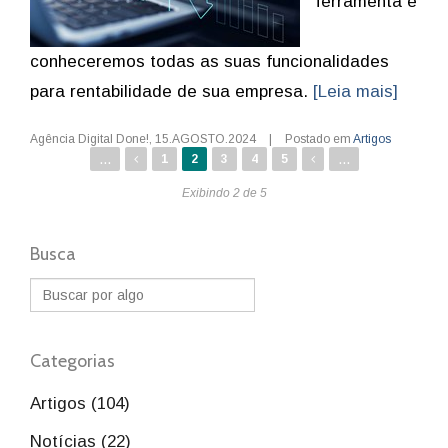
ferramenta e
conheceremos todas as suas funcionalidades
para rentabilidade de sua empresa.
[Leia mais]
Agência Digital Done!
,
15.AGOSTO.2024
|
Postado em
Artigos
...
...
1
2
3
4
5
Exibindo 2 de 5
Busca
Categorias
Artigos (104)
Notícias (22)