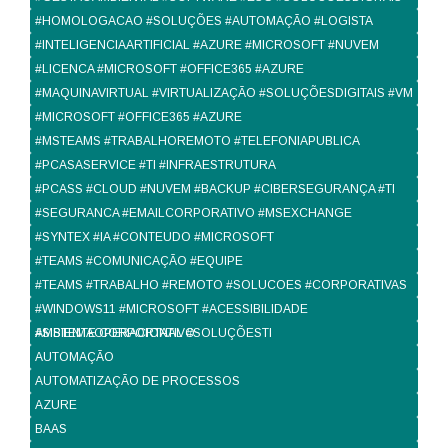
#HOMOLOGACAO #SOLUÇÕES #AUTOMAÇÃO #LOGISTA
#INTELIGENCIAARTIFICIAL #AZURE #MICROSOFT #NUVEM
#LICENCA #MICROSOFT #OFFICE365 #AZURE
#MAQUINAVIRTUAL #VIRTUALIZAÇÃO #SOLUÇÕESDIGITAIS #VM
#MICROSOFT #OFFICE365 #AZURE
#MSTEAMS #TRABALHOREMOTO #TELEFONIAPUBLICA
#PCASASERVICE #TI #INFRAESTRUTURA
#PCASS #CLOUD #NUVEM #BACKUP #CIBERSEGURANÇA #TI
#SEGURANCA #EMAILCORPORATIVO #MSEXCHANGE
#SYNTEX #IA #CONTEUDO #MICROSOFT
#TEAMS #COMUNICAÇÃO #EQUIPE
#TEAMS #TRABALHO #REMOTO #SOLUCOES #CORPORATIVAS
#WINDOWS11 #MICROSOFT #ACESSIBILIDADE
#SISTEMAOPERACIONAL #SOLUÇÕESTI
AMBIENTE CORPORTATIVO
AUTOMAÇÃO
AUTOMATIZAÇÃO DE PROCESSOS
AZURE
BAAS