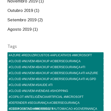
Novembro 2019 (1)
Outubro 2019 (1)
Setembro 2019 (2)
Agosto 2019 (1)
Tags
#AZURE #REDUZIRCUSTOS #APLICATIVOS #MICROSOFT
#CLOUD #NUVEM #BACKUP #CIBERSEGURANÇA
#CLOUD #NUVEM #BACKUP #CIBERSEGURANÇA #TI
#CLOUD #NUVEM #BACKUP #CIBERSEGURANÇA #TI #AZURE
#CLOUD #NUVEM #BACKUP #CIBERSEGURANÇA #TI #LGPD
#CLOUD #NUVEM #SAUDE #TI
#CLOUD #NUVEM #VENDAS #SHOPPING
#COPILOT #INTELIGÊNCIAARTIFICIAL #MICROSOFT
#DEFENDER #SEGURANÇA #CIBERSEGURANÇA
#CORPORATIVO #MICROSOFT
#ESG #GESTAO #AMBIENTAL #AUTOMACAO #GOVERNANÇA