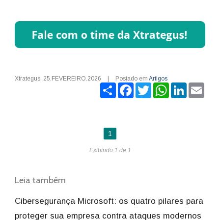
Xtrategus
,
25.FEVEREIRO.2026
|
Postado em
Artigos
Share
Facebook
Twitter
WhatsApp
LinkedIn
Ema
1
Exibindo 1 de 1
Leia também
Cibersegurança Microsoft: os quatro pilares para
proteger sua empresa contra ataques modernos