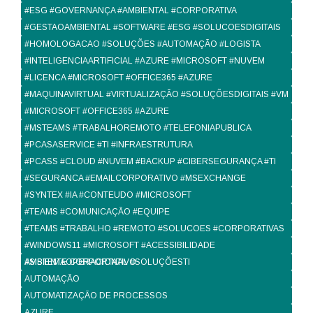
#ESG #GOVERNANÇA #AMBIENTAL #CORPORATIVA
#GESTAOAMBIENTAL #SOFTWARE #ESG #SOLUCOESDIGITAIS
#HOMOLOGACAO #SOLUÇÕES #AUTOMAÇÃO #LOGISTA
#INTELIGENCIAARTIFICIAL #AZURE #MICROSOFT #NUVEM
#LICENCA #MICROSOFT #OFFICE365 #AZURE
#MAQUINAVIRTUAL #VIRTUALIZAÇÃO #SOLUÇÕESDIGITAIS #VM
#MICROSOFT #OFFICE365 #AZURE
#MSTEAMS #TRABALHOREMOTO #TELEFONIAPUBLICA
#PCASASERVICE #TI #INFRAESTRUTURA
#PCASS #CLOUD #NUVEM #BACKUP #CIBERSEGURANÇA #TI
#SEGURANCA #EMAILCORPORATIVO #MSEXCHANGE
#SYNTEX #IA #CONTEUDO #MICROSOFT
#TEAMS #COMUNICAÇÃO #EQUIPE
#TEAMS #TRABALHO #REMOTO #SOLUCOES #CORPORATIVAS
#WINDOWS11 #MICROSOFT #ACESSIBILIDADE
#SISTEMAOPERACIONAL #SOLUÇÕESTI
AMBIENTE CORPORTATIVO
AUTOMAÇÃO
AUTOMATIZAÇÃO DE PROCESSOS
AZURE