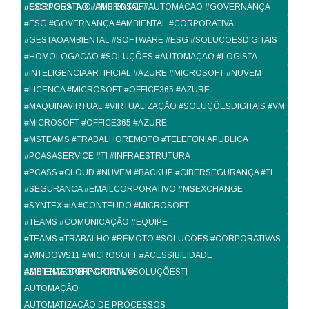
#CORPORATIVO #MICROSOFT
#ESG #GESTAO #AMBIENTAL #AUTOMACAO #GOVERNANÇA
#ESG #GOVERNANÇA #AMBIENTAL #CORPORATIVA
#GESTAOAMBIENTAL #SOFTWARE #ESG #SOLUCOESDIGITAIS
#HOMOLOGACAO #SOLUÇÕES #AUTOMAÇÃO #LOGISTA
#INTELIGENCIAARTIFICIAL #AZURE #MICROSOFT #NUVEM
#LICENCA #MICROSOFT #OFFICE365 #AZURE
#MAQUINAVIRTUAL #VIRTUALIZAÇÃO #SOLUÇÕESDIGITAIS #VM
#MICROSOFT #OFFICE365 #AZURE
#MSTEAMS #TRABALHOREMOTO #TELEFONIAPUBLICA
#PCASASERVICE #TI #INFRAESTRUTURA
#PCASS #CLOUD #NUVEM #BACKUP #CIBERSEGURANÇA #TI
#SEGURANCA #EMAILCORPORATIVO #MSEXCHANGE
#SYNTEX #IA #CONTEUDO #MICROSOFT
#TEAMS #COMUNICAÇÃO #EQUIPE
#TEAMS #TRABALHO #REMOTO #SOLUCOES #CORPORATIVAS
#WINDOWS11 #MICROSOFT #ACESSIBILIDADE
#SISTEMAOPERACIONAL #SOLUÇÕESTI
AMBIENTE CORPORTATIVO
AUTOMAÇÃO
AUTOMATIZAÇÃO DE PROCESSOS