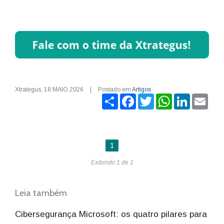
Xtrategus
,
18.MAIO.2026
|
Postado em
Artigos
Share
Facebook
Twitter
WhatsApp
LinkedIn
Ema
1
Exibindo 1 de 1
Leia também
Cibersegurança Microsoft: os quatro pilares para