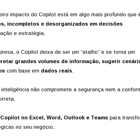
iro impacto do Copilot está em algo mais profundo que
os, incompletos e desorganizados em decisões
zação e estratégia.
resa, o Copilot deixa de ser um “atalho” e se torna um
pretar grandes volumes de informação, sugerir cenári
os
com base em
dados reais
.
a inteligência não compromete a segurança nem a confor
orreta.
 Copilot no Excel, Word, Outlook e Teams
para transf
égicas no seu negócio.