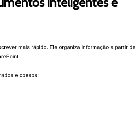
umentos inteligentes e
rever mais rápido. Ele organiza informação a partir de
arePoint.
urados e coesos: