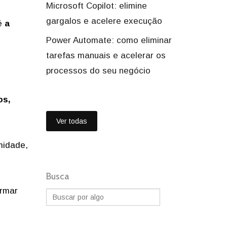
Microsoft Copilot: elimine
gargalos e acelere execução
 é
a
Power Automate: como eliminar
tarefas manuais e acelerar os
processos do seu negócio
os,
Ver todas
midade,
Busca
ormar