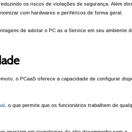
reduzindo os riscos de violações de segurança. Além dis
omizar com hardwares e periféricos de forma geral.
vantagens de adotar o PC as a Service em seu ambiente d
idade
moto, o PCaaS oferece a capacidade de configurar dispo
nal
, o que permite que os funcionários trabalhem de qual
sas invistam em tecnologias de alto desempenho sem a