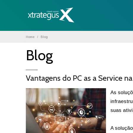
Home
Blog
Blog
Vantagens do PC as a Service na 
As soluç
infraestr
suas ativ
A solução