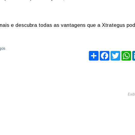
nais e descubra todas as vantagens que a Xtrategus po
igos
Share
Facebook
Twitte
W
Exib