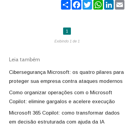
Share
Facebook
Twitter
WhatsApp
LinkedIn
Ema
1
Exibindo 1 de 1
Leia também
Cibersegurança Microsoft: os quatro pilares para
proteger sua empresa contra ataques modernos
Como organizar operações com o Microsoft
Copilot: elimine gargalos e acelere execução
Microsoft 365 Copilot: como transformar dados
em decisão estruturada com ajuda da IA