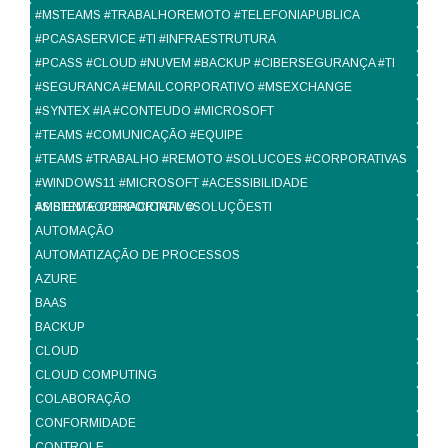
#MSTEAMS #TRABALHOREMOTO #TELEFONIAPUBLICA
#PCASASERVICE #TI #INFRAESTRUTURA
#PCASS #CLOUD #NUVEM #BACKUP #CIBERSEGURANÇA #TI
#SEGURANCA #EMAILCORPORATIVO #MSEXCHANGE
#SYNTEX #IA #CONTEUDO #MICROSOFT
#TEAMS #COMUNICAÇÃO #EQUIPE
#TEAMS #TRABALHO #REMOTO #SOLUCOES #CORPORATIVAS
#WINDOWS11 #MICROSOFT #ACESSIBILIDADE
#SISTEMAOPERACIONAL #SOLUÇÕESTI
AMBIENTE CORPORTATIVO
AUTOMAÇÃO
AUTOMATIZAÇÃO DE PROCESSOS
AZURE
BAAS
BACKUP
CLOUD
CLOUD COMPUTING
COLABORAÇÃO
CONFORMIDADE
CONTROLE