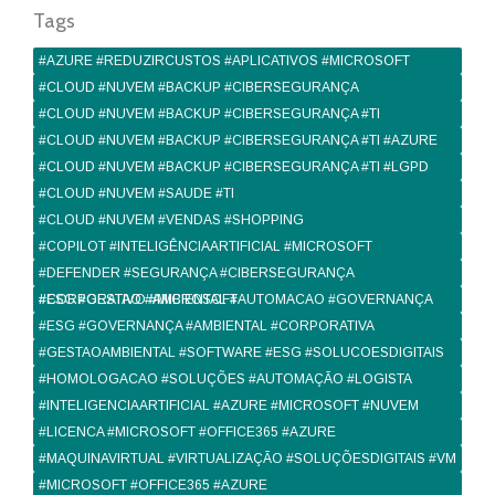
Tags
#AZURE #REDUZIRCUSTOS #APLICATIVOS #MICROSOFT
#CLOUD #NUVEM #BACKUP #CIBERSEGURANÇA
#CLOUD #NUVEM #BACKUP #CIBERSEGURANÇA #TI
#CLOUD #NUVEM #BACKUP #CIBERSEGURANÇA #TI #AZURE
#CLOUD #NUVEM #BACKUP #CIBERSEGURANÇA #TI #LGPD
#CLOUD #NUVEM #SAUDE #TI
#CLOUD #NUVEM #VENDAS #SHOPPING
#COPILOT #INTELIGÊNCIAARTIFICIAL #MICROSOFT
#DEFENDER #SEGURANÇA #CIBERSEGURANÇA
#CORPORATIVO #MICROSOFT
#ESG #GESTAO #AMBIENTAL #AUTOMACAO #GOVERNANÇA
#ESG #GOVERNANÇA #AMBIENTAL #CORPORATIVA
#GESTAOAMBIENTAL #SOFTWARE #ESG #SOLUCOESDIGITAIS
#HOMOLOGACAO #SOLUÇÕES #AUTOMAÇÃO #LOGISTA
#INTELIGENCIAARTIFICIAL #AZURE #MICROSOFT #NUVEM
#LICENCA #MICROSOFT #OFFICE365 #AZURE
#MAQUINAVIRTUAL #VIRTUALIZAÇÃO #SOLUÇÕESDIGITAIS #VM
#MICROSOFT #OFFICE365 #AZURE