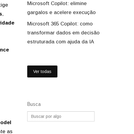
Microsoft Copilot: elimine
xige
gargalos e acelere execução
s
,
vidade
Microsoft 365 Copilot: como
transformar dados em decisão
estruturada com ajuda da IA
ence
Ver todas
Busca
odel
nte as