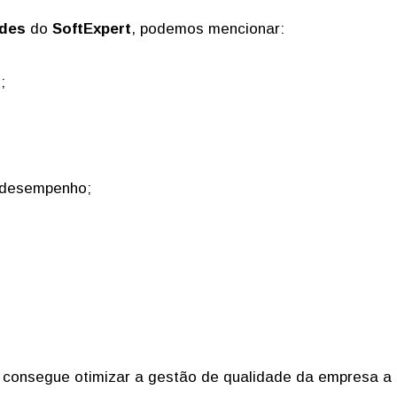
ades
do
SoftExpert
, podemos mencionar:
;
 desempenho;
o consegue otimizar a gestão de qualidade da empresa a p