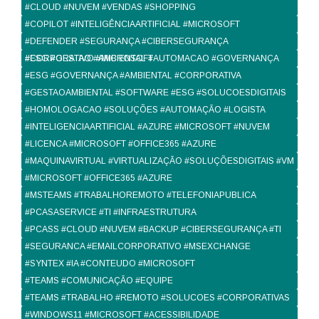
#CLOUD #NUVEM #VENDAS #SHOPPING
#COPILOT #INTELIGÊNCIAARTIFICIAL #MICROSOFT
#DEFENDER #SEGURANÇA #CIBERSEGURANÇA
#CORPORATIVO #MICROSOFT
#ESG #GESTAO #AMBIENTAL #AUTOMACAO #GOVERNANÇA
#ESG #GOVERNANÇA #AMBIENTAL #CORPORATIVA
#GESTAOAMBIENTAL #SOFTWARE #ESG #SOLUCOESDIGITAIS
#HOMOLOGACAO #SOLUÇÕES #AUTOMAÇÃO #LOGISTA
#INTELIGENCIAARTIFICIAL #AZURE #MICROSOFT #NUVEM
#LICENCA #MICROSOFT #OFFICE365 #AZURE
#MAQUINAVIRTUAL #VIRTUALIZAÇÃO #SOLUÇÕESDIGITAIS #VM
#MICROSOFT #OFFICE365 #AZURE
#MSTEAMS #TRABALHOREMOTO #TELEFONIAPUBLICA
#PCASASERVICE #TI #INFRAESTRUTURA
#PCASS #CLOUD #NUVEM #BACKUP #CIBERSEGURANÇA #TI
#SEGURANCA #EMAILCORPORATIVO #MSEXCHANGE
#SYNTEX #IA #CONTEUDO #MICROSOFT
#TEAMS #COMUNICAÇÃO #EQUIPE
#TEAMS #TRABALHO #REMOTO #SOLUCOES #CORPORATIVAS
#WINDOWS11 #MICROSOFT #ACESSIBILIDADE