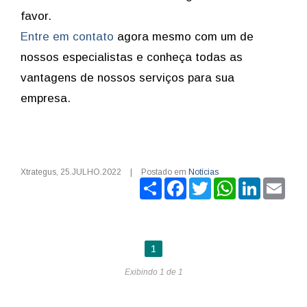
favor.
Entre em contato
agora mesmo com um de
nossos especialistas e conheça todas as
vantagens de nossos serviços para sua
empresa.
Xtrategus
,
25.JULHO.2022
|
Postado em
Notícias
Share
Facebook
Twitter
WhatsApp
LinkedIn
Ema
1
Exibindo 1 de 1